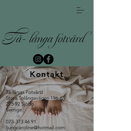
Kontakt
Tå-långa Fotvård
Stora Tolångavägen 196-6
275 92 Sjöbo
Sverige
073-373 46 91
ljungcaroline@hotmail.com